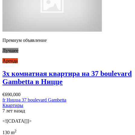
Премиум объявление
Лучшее
Аренда
3х комнатная квартира на 37 boulevard
Gambetta в Ницце
€690,000
fr Ницца 37 boulevard Gambetta
Квартиры
7 лет назад
<![CDATA[]]>
2
130 m