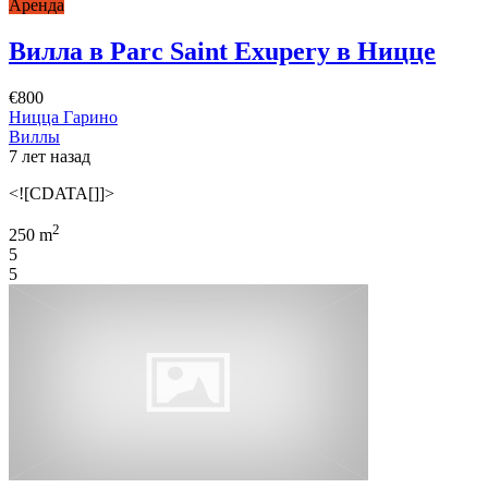
Аренда
Вилла в Parc Saint Exupery в Ницце
€800
Ницца Гарино
Виллы
7 лет назад
<![CDATA[]]>
2
250 m
5
5