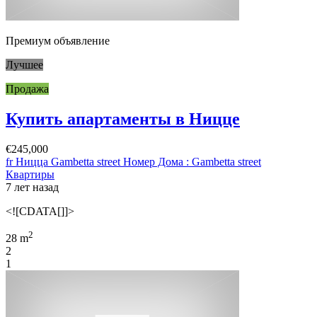
Премиум объявление
Лучшее
Продажа
Купить апартаменты в Ницце
€245,000
fr Ницца Gambetta street Номер Дома : Gambetta street
Квартиры
7 лет назад
<![CDATA[]]>
2
28 m
2
1